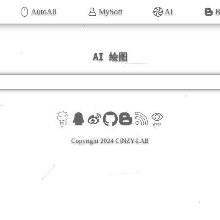
AutoAll
MySoft
AI
B
AI 绘图
6777
Copyright 2024 CINZY-LAB